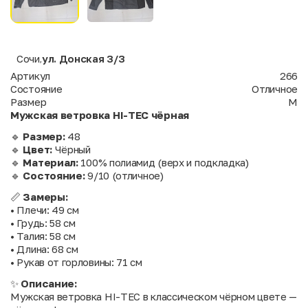
Сочи
ул. Донская 3/3
,
Артикул
266
Состояние
Отличное
Размер
M
Мужская ветровка HI-TEC чёрная
🔹
Размер:
48
🔹
Цвет:
Чёрный
🔹
Материал:
100% полиамид (верх и подкладка)
🔹
Состояние:
9/10 (отличное)
📏
Замеры:
• Плечи: 49 см
• Грудь: 58 см
• Талия: 58 см
• Длина: 68 см
• Рукав от горловины: 71 см
✨
Описание:
Мужская ветровка HI-TEC в классическом чёрном цвете —